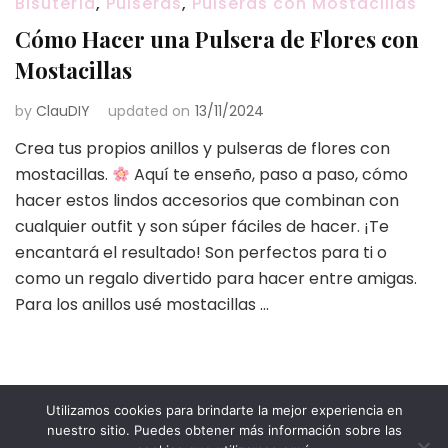
Bisutería
,
Pulseras
,
Pulseras con Mostacillas
Cómo Hacer una Pulsera de Flores con
Mostacillas
by
ClauDIY
updated on
13/11/2024
Crea tus propios anillos y pulseras de flores con
mostacillas.
Aquí te enseño, paso a paso, cómo
hacer estos lindos accesorios que combinan con
cualquier outfit y son súper fáciles de hacer. ¡Te
encantará el resultado! Son perfectos para ti o
como un regalo divertido para hacer entre amigas.
Para los anillos usé mostacillas …
Utilizamos cookies para brindarte la mejor experiencia en
nuestro sitio. Puedes obtener más información sobre las