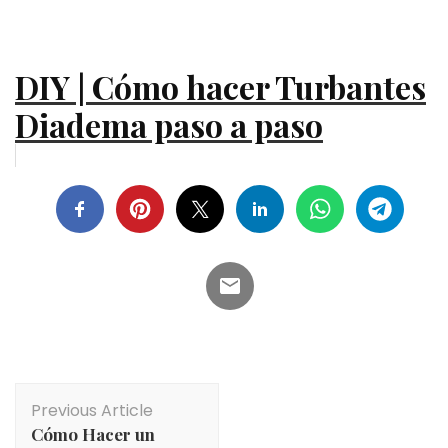
DIY | Cómo hacer Turbantes
Diadema paso a paso
Post
Previous Article
Navigation
Cómo Hacer un