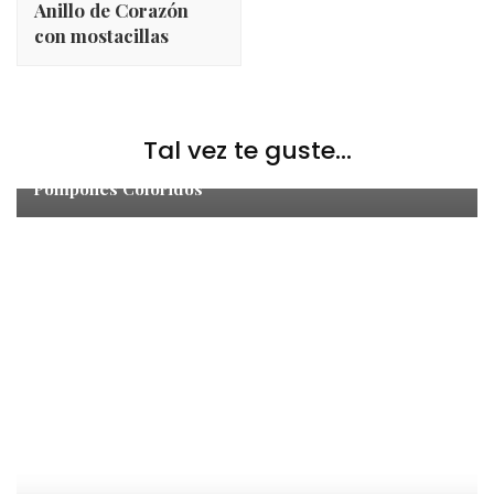
Anillo de Corazón
con mostacillas
Accesorios para el Cabello
,
Pompones
Tal vez te guste...
Cómo Decorar tus Accesorios de Cabello con
Pompones Coloridos